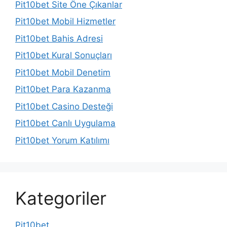
Pit10bet Site Öne Çıkanlar
Pit10bet Mobil Hizmetler
Pit10bet Bahis Adresi
Pit10bet Kural Sonuçları
Pit10bet Mobil Denetim
Pit10bet Para Kazanma
Pit10bet Casino Desteği
Pit10bet Canlı Uygulama
Pit10bet Yorum Katılımı
Kategoriler
Pit10bet