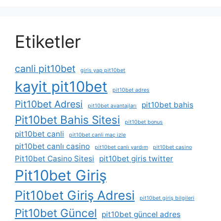
Etiketler
canli pit10bet
giris yap pit10bet
kayit pit10bet
pit10bet adres
Pit10bet Adresi
pit10bet bahis
pit10bet avantajları
Pit10bet Bahis Sitesi
pit10bet bonus
pit10bet canli
pit10bet canli maç izle
pit10bet canlı casino
pit10bet canlı yardım
pit10bet casino
Pit10bet Casino Sitesi
pit10bet giris twitter
Pit10bet Giriş
Pit10bet Giriş Adresi
pit10bet giriş bilgileri
Pit10bet Güncel
pit10bet güncel adres