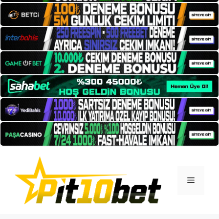
İçeriğe
atla
Menü