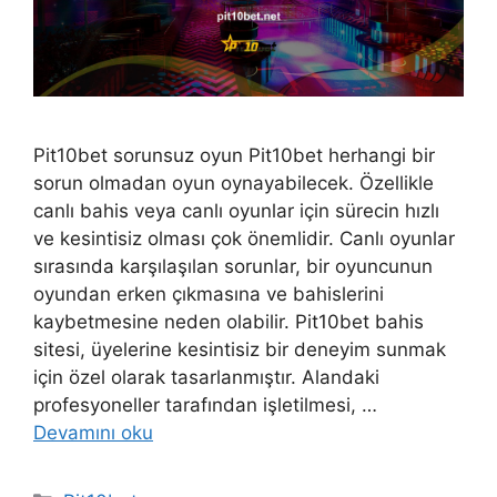
Pit10bet sorunsuz oyun Pit10bet herhangi bir
sorun olmadan oyun oynayabilecek. Özellikle
canlı bahis veya canlı oyunlar için sürecin hızlı
ve kesintisiz olması çok önemlidir. Canlı oyunlar
sırasında karşılaşılan sorunlar, bir oyuncunun
oyundan erken çıkmasına ve bahislerini
kaybetmesine neden olabilir. Pit10bet bahis
sitesi, üyelerine kesintisiz bir deneyim sunmak
için özel olarak tasarlanmıştır. Alandaki
profesyoneller tarafından işletilmesi, …
Devamını oku