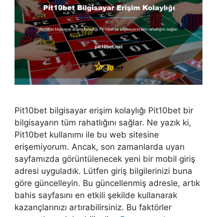
Pit10bet bilgisayar erişim kolaylığı Pit10bet bir
bilgisayarın tüm rahatlığını sağlar. Ne yazık ki,
Pit10bet kullanımı ile bu web sitesine
erişemiyorum. Ancak, son zamanlarda uyarı
sayfamızda görüntülenecek yeni bir mobil giriş
adresi uyguladık. Lütfen giriş bilgilerinizi buna
göre güncelleyin. Bu güncellenmiş adresle, artık
bahis sayfasını en etkili şekilde kullanarak
kazançlarınızı artırabilirsiniz. Bu faktörler