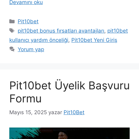
Devamını oku
Kategoriler
Pit10bet
Etiketler
pit10bet bonus fırsatları avantajları
,
pit10bet
kullanıcı yardım önceliği
,
Pit10bet Yeni Giriş
Yorum yap
Pit10bet Üyelik Başvuru
Formu
Mayıs 15, 2025
yazar
Pit10Bet