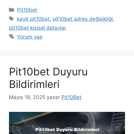
Kategoriler
Pit10bet
Etiketler
kayit pit10bet
,
pit10bet adres değişikliği
,
pit10bet kişisel detaylar
Yorum yap
Pit10bet Duyuru
Bildirimleri
Mayıs 18, 2025
yazar
Pit10Bet