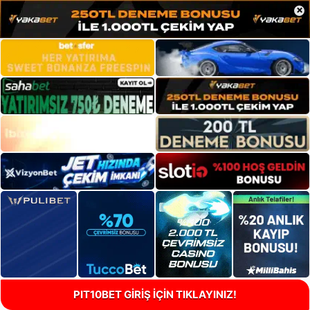
×
PIT10BET GİRİŞ İÇİN TIKLAYINIZ!