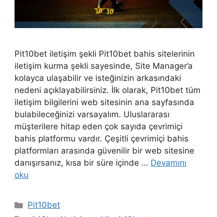
Pit10bet iletişim şekli Pit10bet bahis sitelerinin
iletişim kurma şekli sayesinde, Site Manager’a
kolayca ulaşabilir ve isteğinizin arkasındaki
nedeni açıklayabilirsiniz. İlk olarak, Pit10bet tüm
iletişim bilgilerini web sitesinin ana sayfasında
bulabileceğinizi varsayalım. Uluslararası
müşterilere hitap eden çok sayıda çevrimiçi
bahis platformu vardır. Çeşitli çevrimiçi bahis
platformları arasında güvenilir bir web sitesine
danışırsanız, kısa bir süre içinde …
Devamını
oku
Kategoriler
Pit10bet