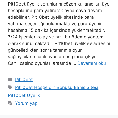
Pit10bet üyelik sorunlarını çözen kullanıcılar, üye
hesaplarına para yatırarak oynamaya devam
edebilirler. Pit10bet üyelik sitesinde para
yatırma seçeneği bulunmakta ve para üyenin
hesabına 15 dakika içerisinde yüklenmektedir.
7/24 işlemler kolay ve hızlı bir ödeme yöntemi
olarak sunulmaktadır. Pit10bet üyelik ev adresini
güncelledikten sonra tanınmış oyun
sağlayıcıların canlı oyunları ön plana çıkıyor.
Canlı casino oyunları arasında …
Devamını oku
Kategoriler
Pit10bet
Etiketler
Pit10bet Hoşgeldin Bonusu Bahis Sitesi
,
Pit10bet Üyelik
Yorum yap