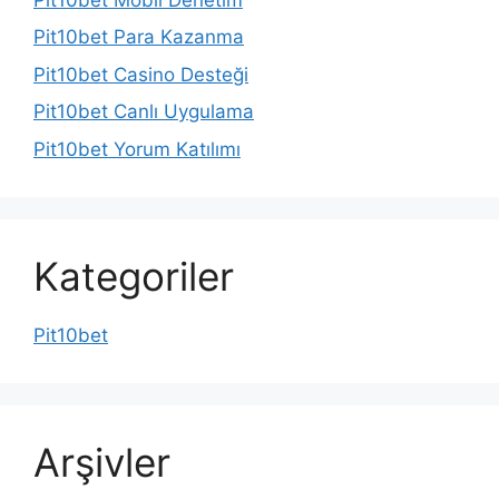
Pit10bet Para Kazanma
Pit10bet Casino Desteği
Pit10bet Canlı Uygulama
Pit10bet Yorum Katılımı
Kategoriler
Pit10bet
Arşivler