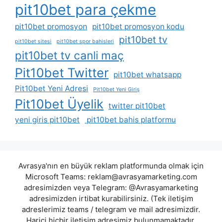
pit10bet para çekme
pit10bet promosyon
pit10bet promosyon kodu
pit10bet tv
pit10bet sitesi
pit10bet spor bahisleri
pit10bet tv canli maç
Pit10bet Twitter
pit10bet whatsapp
Pit10bet Yeni Adresi
Pit10bet Yeni Giriş
Pit10bet Üyelik
twitter pit10bet
yeni giris pit10bet
pit10bet bahis platformu
Avrasya'nın en büyük reklam platformunda olmak için
Microsoft Teams:
reklam@avrasyamarketing.com
adresimizden veya Telegram: @Avrasyamarketing
adresimizden irtibat kurabilirsiniz. (Tek iletişim
adreslerimiz teams / telegram ve mail adresimizdir.
Harici hiçbir iletişim adresimiz bulunmamaktadır.