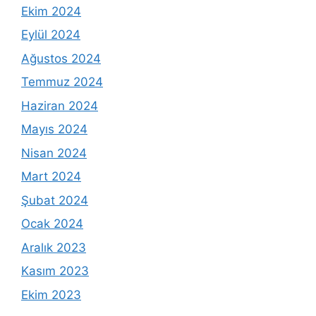
Ekim 2024
Eylül 2024
Ağustos 2024
Temmuz 2024
Haziran 2024
Mayıs 2024
Nisan 2024
Mart 2024
Şubat 2024
Ocak 2024
Aralık 2023
Kasım 2023
Ekim 2023