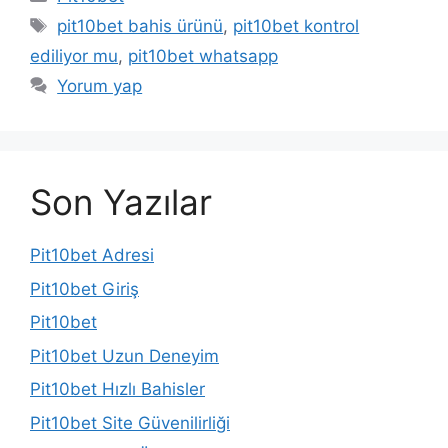
Etiketler
pit10bet bahis ürünü
,
pit10bet kontrol
ediliyor mu
,
pit10bet whatsapp
Yorum yap
Son Yazılar
Pit10bet Adresi
Pit10bet Giriş
Pit10bet
Pit10bet Uzun Deneyim
Pit10bet Hızlı Bahisler
Pit10bet Site Güvenilirliği