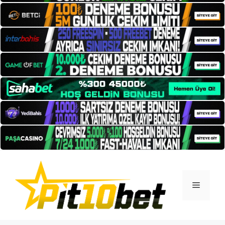
İçeriğe
atla
Menü