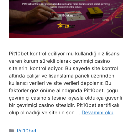
Pit10bet kontrol ediliyor mu kullandığınız lisansı
veren kurum sürekli olarak çevrimiçi casino
sitelerini kontrol ediyor. Bu sayede site kontrol
altında çalışır ve lisanslama paneli üzerinden
kullanıcı verileri ve site verileri depolanır. Bu
faktörler göz önüne alındığında Pit10bet, çoğu
çevrimiçi casino sitesine kıyasla oldukça güvenli
bir çevrimiçi casino sitesidir. Pit10bet sertifikalı
olup olmadığı ve sitenin son …
Devamını oku
Kategoriler
Pit10bet