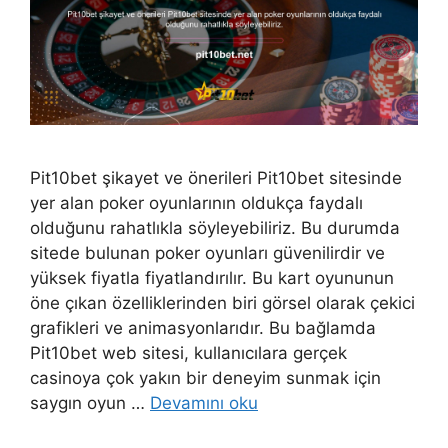
Pit10bet şikayet ve önerileri Pit10bet sitesinde
yer alan poker oyunlarının oldukça faydalı
olduğunu rahatlıkla söyleyebiliriz. Bu durumda
sitede bulunan poker oyunları güvenilirdir ve
yüksek fiyatla fiyatlandırılır. Bu kart oyununun
öne çıkan özelliklerinden biri görsel olarak çekici
grafikleri ve animasyonlarıdır. Bu bağlamda
Pit10bet web sitesi, kullanıcılara gerçek
casinoya çok yakın bir deneyim sunmak için
saygın oyun …
Devamını oku