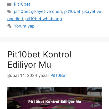
Kategoriler
Pit10bet
Etiketler
pit10bet şikayet ve öneri
,
pit10bet şikayet ve
önerileri
,
pit10bet whatsapp
Yorum yap
Pit10bet Kontrol
Ediliyor Mu
Şubat 14, 2024
yazar
Pit10Bet