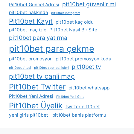
pit10bet güvenlir mi
Pit10bet Güncel Adresi
pit10bet hakkında
pit10bet instagram
Pit10bet Kayıt
pit10bet kaç oldu
pit10bet maç izle
Pit10bet Nasıl Bir Site
pit10bet para yatırma
pit10bet para çekme
pit10bet promosyon
pit10bet promosyon kodu
pit10bet tv
pit10bet sitesi
pit10bet spor bahisleri
pit10bet tv canli maç
Pit10bet Twitter
pit10bet whatsapp
Pit10bet Yeni Adresi
Pit10bet Yeni Giriş
Pit10bet Üyelik
twitter pit10bet
yeni giris pit10bet
pit10bet bahis platformu