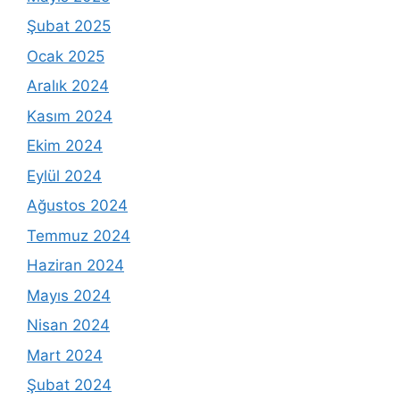
Şubat 2025
Ocak 2025
Aralık 2024
Kasım 2024
Ekim 2024
Eylül 2024
Ağustos 2024
Temmuz 2024
Haziran 2024
Mayıs 2024
Nisan 2024
Mart 2024
Şubat 2024