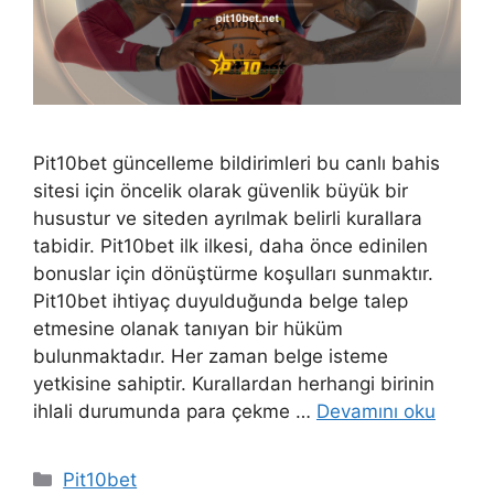
Pit10bet güncelleme bildirimleri bu canlı bahis
sitesi için öncelik olarak güvenlik büyük bir
husustur ve siteden ayrılmak belirli kurallara
tabidir. Pit10bet ilk ilkesi, daha önce edinilen
bonuslar için dönüştürme koşulları sunmaktır.
Pit10bet ihtiyaç duyulduğunda belge talep
etmesine olanak tanıyan bir hüküm
bulunmaktadır. Her zaman belge isteme
yetkisine sahiptir. Kurallardan herhangi birinin
ihlali durumunda para çekme …
Devamını oku
Kategoriler
Pit10bet