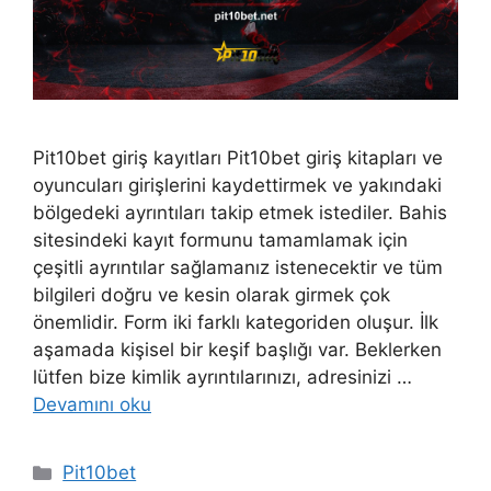
Pit10bet giriş kayıtları Pit10bet giriş kitapları ve
oyuncuları girişlerini kaydettirmek ve yakındaki
bölgedeki ayrıntıları takip etmek istediler. Bahis
sitesindeki kayıt formunu tamamlamak için
çeşitli ayrıntılar sağlamanız istenecektir ve tüm
bilgileri doğru ve kesin olarak girmek çok
önemlidir. Form iki farklı kategoriden oluşur. İlk
aşamada kişisel bir keşif başlığı var. Beklerken
lütfen bize kimlik ayrıntılarınızı, adresinizi …
Devamını oku
Kategoriler
Pit10bet