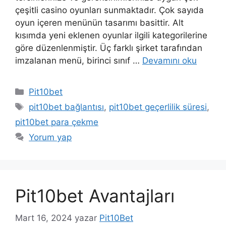
çeşitli casino oyunları sunmaktadır. Çok sayıda
oyun içeren menünün tasarımı basittir. Alt
kısımda yeni eklenen oyunlar ilgili kategorilerine
göre düzenlenmiştir. Üç farklı şirket tarafından
imzalanan menü, birinci sınıf …
Devamını oku
Kategoriler
Pit10bet
Etiketler
pit10bet bağlantısı
,
pit10bet geçerlilik süresi
,
pit10bet para çekme
Yorum yap
Pit10bet Avantajları
Mart 16, 2024
yazar
Pit10Bet