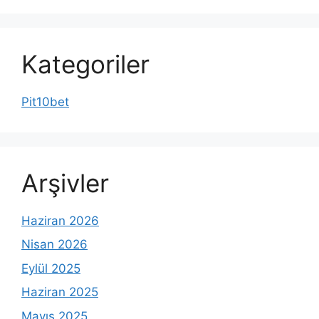
Kategoriler
Pit10bet
Arşivler
Haziran 2026
Nisan 2026
Eylül 2025
Haziran 2025
Mayıs 2025