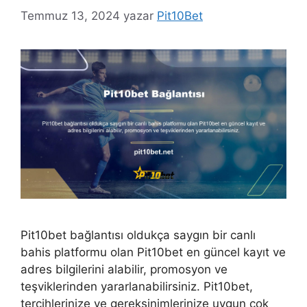
Temmuz 13, 2024
yazar
Pit10Bet
Pit10bet bağlantısı oldukça saygın bir canlı
bahis platformu olan Pit10bet en güncel kayıt ve
adres bilgilerini alabilir, promosyon ve
teşviklerinden yararlanabilirsiniz. Pit10bet,
tercihlerinize ve gereksinimlerinize uygun çok