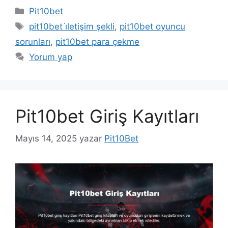
Kategoriler
Pit10bet
Etiketler
pit10bet i̇letişim şekli
,
pit10bet oyuncu
sorunları
,
pit10bet para çekme
Yorum yap
Pit10bet Giriş Kayıtları
Mayıs 14, 2025
yazar
Pit10Bet