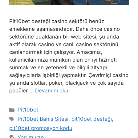
Pit10bet desteği casino sektörü henüz
emekleme aşamasındadır. Daha önce casino
sektörüne odaklanan bir web sitesi, şu anda
aktif olarak casino ve canlı casino sektörünü
canlandırmak için çalışıyor. Amacımız,
kullanıcılarımıza mümkün olan en iyi hizmeti
sunmak ve en yetenekli ve bilgili altyapı
sağlayıcılarla işbirliği yapmaktır. Çevrimiçi casino
şu anda slotlar, poker, blackjack ve çok sayıda
popüler …
Devamını oku
Kategoriler
Pit10bet
Etiketler
Pit10bet Bahis Sitesi
,
pit10bet desteği
,
pit10bet promosyon kodu
Yorum yap