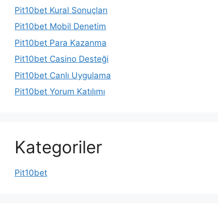
Pit10bet Kural Sonuçları
Pit10bet Mobil Denetim
Pit10bet Para Kazanma
Pit10bet Casino Desteği
Pit10bet Canlı Uygulama
Pit10bet Yorum Katılımı
Kategoriler
Pit10bet