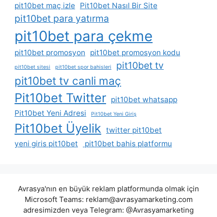
pit10bet maç izle
Pit10bet Nasıl Bir Site
pit10bet para yatırma
pit10bet para çekme
pit10bet promosyon
pit10bet promosyon kodu
pit10bet tv
pit10bet sitesi
pit10bet spor bahisleri
pit10bet tv canli maç
Pit10bet Twitter
pit10bet whatsapp
Pit10bet Yeni Adresi
Pit10bet Yeni Giriş
Pit10bet Üyelik
twitter pit10bet
yeni giris pit10bet
pit10bet bahis platformu
Avrasya'nın en büyük reklam platformunda olmak için
Microsoft Teams:
reklam@avrasyamarketing.com
adresimizden veya Telegram: @Avrasyamarketing