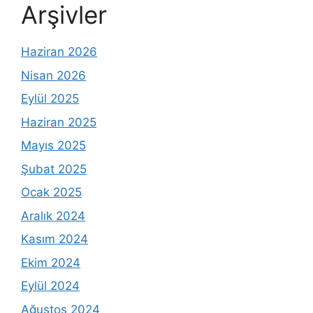
Arşivler
Haziran 2026
Nisan 2026
Eylül 2025
Haziran 2025
Mayıs 2025
Şubat 2025
Ocak 2025
Aralık 2024
Kasım 2024
Ekim 2024
Eylül 2024
Ağustos 2024