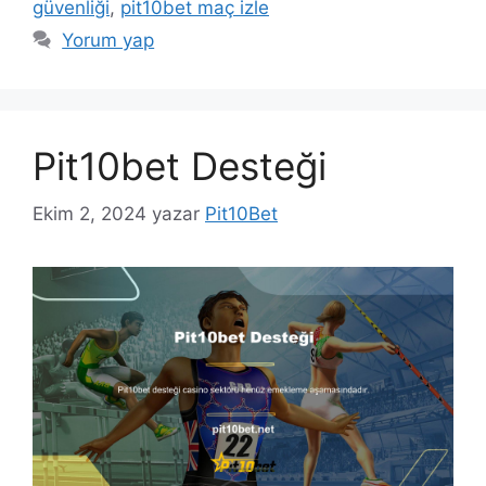
güvenliği
,
pit10bet maç izle
Yorum yap
Pit10bet Desteği
Ekim 2, 2024
yazar
Pit10Bet