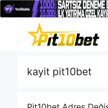
İçeriğe
atla
kayit pit10bet
Pit10bet Adres Değişi