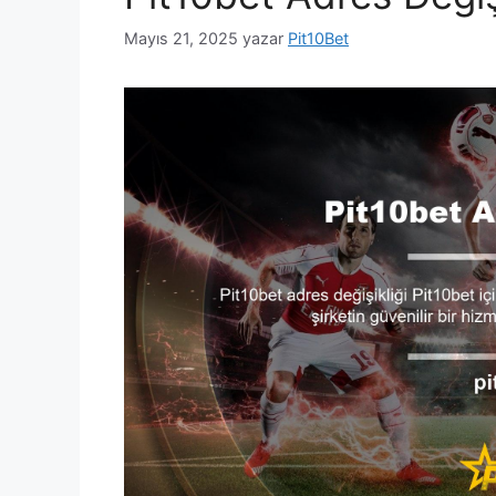
Mayıs 21, 2025
yazar
Pit10Bet