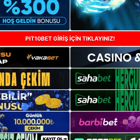
PIT10BET GİRİŞ İÇİN TIKLAYINIZ!