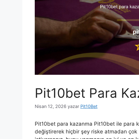
Pit10bet Para K
Nisan 12, 2026
yazar
Pit10Bet
Pit10bet para kazanma Pit10bet ile para ka
değiştirerek hiçbir şey riske atmadan çok