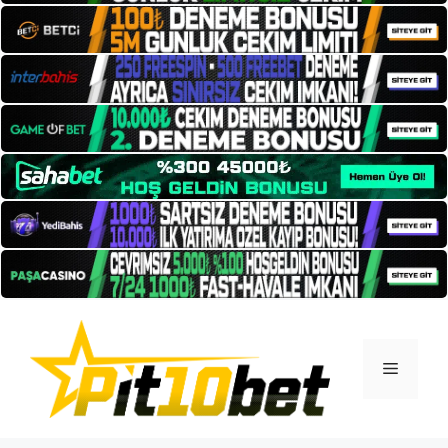
İçeriğe
atla
Menü