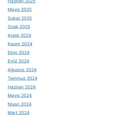
Haziran 2025
Mayıs 2025
Şubat 2025
Ocak 2025
Aralık 2024
Kasım 2024
Ekim 2024
Eylül 2024
Ağustos 2024
Temmuz 2024
Haziran 2024
Mayıs 2024
Nisan 2024
Mart 2024