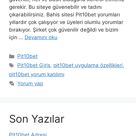
gerekir. Bu siteye güvenebilir ve tadını
çıkarabilirsiniz. Bahis sitesi Pit10bet yorumları
yıllardır çok çalışıyor ve üyeleri olumlu yorumlar
bırakıyor. Şirket çok güvenilir değildi ve bizim
için …
Devamını oku
Kategoriler
Pit10bet
Etiketler
Pit10bet Giriş
,
pit10bet uygulama özellikleri
,
pit10bet yorum katılımı
Yorum yap
Son Yazılar
Pit10bet Adresi