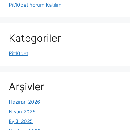
Pit10bet Yorum Katılımı
Kategoriler
Pit10bet
Arşivler
Haziran 2026
Nisan 2026
Eylül 2025