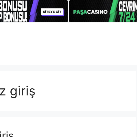
 giriş
riş