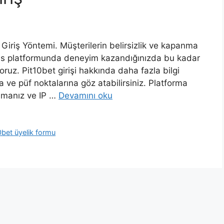
Giriş Yöntemi. Müşterilerin belirsizlik ve kapanma
ahis platformunda deneyim kazandığınızda bu kadar
uz. Pit10bet girişi hakkında daha fazla bilgi
na ve püf noktalarına göz atabilirsiniz. Platforma
anmanız ve IP …
Devamını oku
0bet üyelik formu