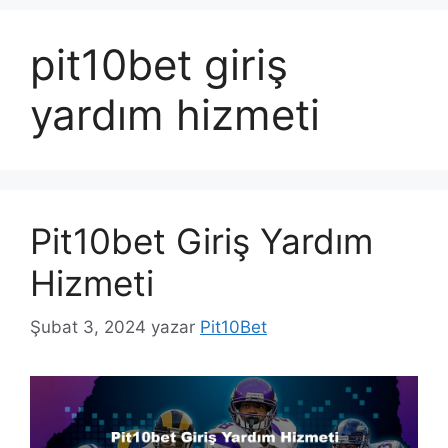
pit10bet giriş
yardım hizmeti
Pit10bet Giriş Yardım
Hizmeti
Şubat 3, 2024
yazar
Pit10Bet