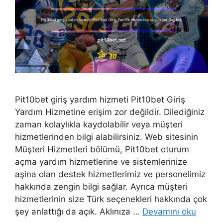
Pit10bet giriş yardım hizmeti Pit10bet Giriş
Yardım Hizmetine erişim zor değildir. Dilediğiniz
zaman kolaylıkla kaydolabilir veya müşteri
hizmetlerinden bilgi alabilirsiniz. Web sitesinin
Müşteri Hizmetleri bölümü, Pit10bet oturum
açma yardım hizmetlerine ve sistemlerinize
aşina olan destek hizmetlerimiz ve personelimiz
hakkında zengin bilgi sağlar. Ayrıca müşteri
hizmetlerinin size Türk seçenekleri hakkında çok
şey anlattığı da açık. Aklınıza …
Devamını oku