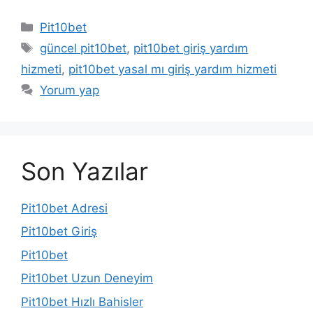
Kategoriler
Pit10bet
Etiketler
güncel pit10bet
,
pit10bet giriş yardım
hizmeti
,
pit10bet yasal mı giriş yardım hizmeti
Yorum yap
Son Yazılar
Pit10bet Adresi
Pit10bet Giriş
Pit10bet
Pit10bet Uzun Deneyim
Pit10bet Hızlı Bahisler