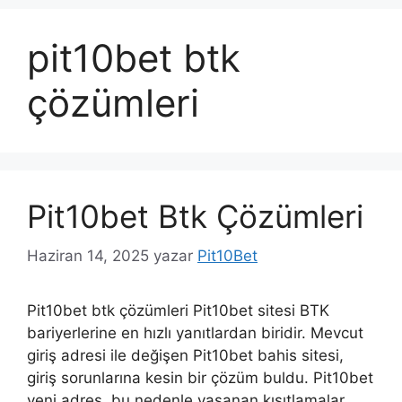
pit10bet btk
çözümleri
Pit10bet Btk Çözümleri
Haziran 14, 2025
yazar
Pit10Bet
Pit10bet btk çözümleri Pit10bet sitesi BTK
bariyerlerine en hızlı yanıtlardan biridir. Mevcut
giriş adresi ile değişen Pit10bet bahis sitesi,
giriş sorunlarına kesin bir çözüm buldu. Pit10bet
yeni adres, bu nedenle yaşanan kısıtlamalar