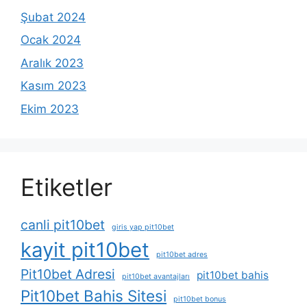
Şubat 2024
Ocak 2024
Aralık 2023
Kasım 2023
Ekim 2023
Etiketler
canli pit10bet
giris yap pit10bet
kayit pit10bet
pit10bet adres
Pit10bet Adresi
pit10bet bahis
pit10bet avantajları
Pit10bet Bahis Sitesi
pit10bet bonus