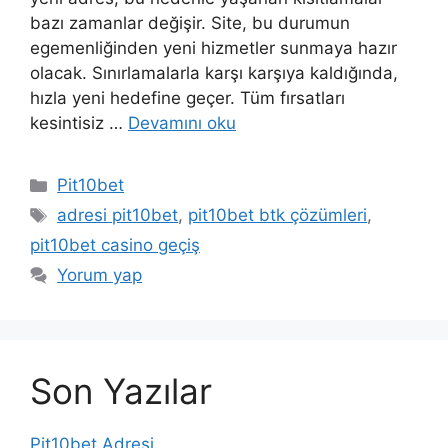
bazı zamanlar değişir. Site, bu durumun
egemenliğinden yeni hizmetler sunmaya hazır
olacak. Sınırlamalarla karşı karşıya kaldığında,
hızla yeni hedefine geçer. Tüm fırsatları
kesintisiz …
Devamını oku
Kategoriler
Pit10bet
Etiketler
adresi pit10bet
,
pit10bet btk çözümleri
,
pit10bet casino geçiş
Yorum yap
Son Yazılar
Pit10bet Adresi