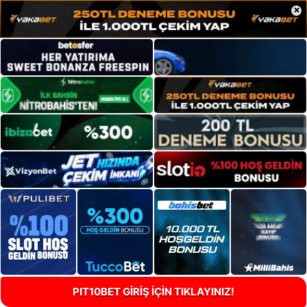
×
PIT10BET GİRİŞ İÇİN TIKLAYINIZ!