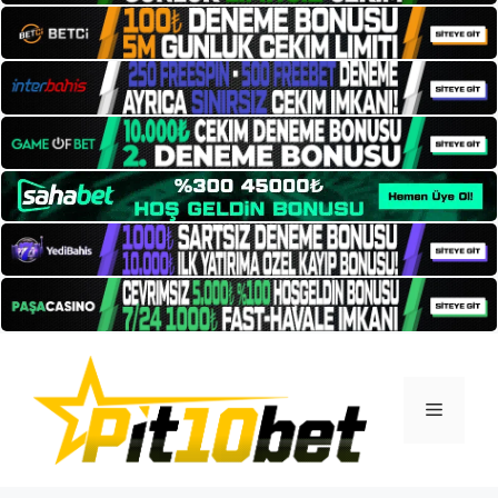
İçeriğe
atla
Menü