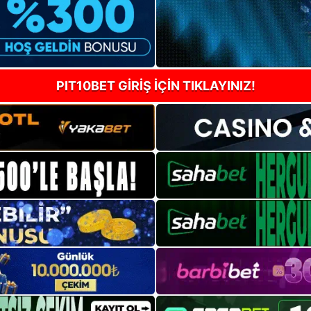
PIT10BET GİRİŞ İÇİN TIKLAYINIZ!