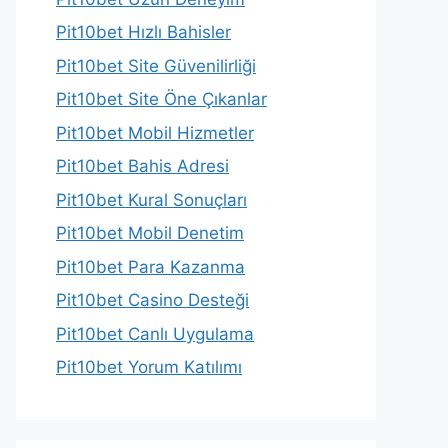
Pit10bet Hızlı Bahisler
Pit10bet Site Güvenilirliği
Pit10bet Site Öne Çıkanlar
Pit10bet Mobil Hizmetler
Pit10bet Bahis Adresi
Pit10bet Kural Sonuçları
Pit10bet Mobil Denetim
Pit10bet Para Kazanma
Pit10bet Casino Desteği
Pit10bet Canlı Uygulama
Pit10bet Yorum Katılımı