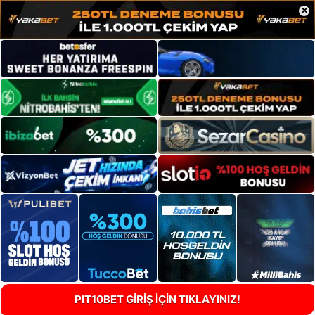
×
PIT10BET GİRİŞ İÇİN TIKLAYINIZ!