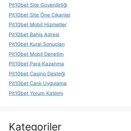
Pit10bet Site Güvenilirliği
Pit10bet Site Öne Çıkanlar
Pit10bet Mobil Hizmetler
Pit10bet Bahis Adresi
Pit10bet Kural Sonuçları
Pit10bet Mobil Denetim
Pit10bet Para Kazanma
Pit10bet Casino Desteği
Pit10bet Canlı Uygulama
Pit10bet Yorum Katılımı
Kategoriler