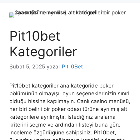
Pit10bet
Kategoriler
Şubat 5, 2025
yazar
Pit10Bet
Pit10bet kategoriler ana kategoride poker
bölümünün olmayışı, oyun seçeneklerinizin sınırlı
olduğu hissine kapılmayın. Canlı casino menüsü,
her biri belirli bir poker odası türüne ayrılmış alt
kategorilere ayrılmıştır. İstediğiniz sıralama
kriterini seçme ve ardından listeyi buna göre
inceleme özgürlüğüne sahipsiniz. Pit10bet,