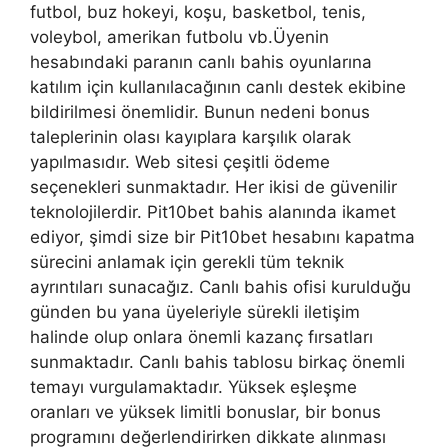
futbol, ​​buz hokeyi, koşu, basketbol, ​​tenis,
voleybol, amerikan futbolu vb.Üyenin
hesabındaki paranın canlı bahis oyunlarına
katılım için kullanılacağının canlı destek ekibine
bildirilmesi önemlidir. Bunun nedeni bonus
taleplerinin olası kayıplara karşılık olarak
yapılmasıdır. Web sitesi çeşitli ödeme
seçenekleri sunmaktadır. Her ikisi de güvenilir
teknolojilerdir. Pit10bet bahis alanında ikamet
ediyor, şimdi size bir Pit10bet hesabını kapatma
sürecini anlamak için gerekli tüm teknik
ayrıntıları sunacağız. Canlı bahis ofisi kurulduğu
günden bu yana üyeleriyle sürekli iletişim
halinde olup onlara önemli kazanç fırsatları
sunmaktadır. Canlı bahis tablosu birkaç önemli
temayı vurgulamaktadır. Yüksek eşleşme
oranları ve yüksek limitli bonuslar, bir bonus
programını değerlendirirken dikkate alınması