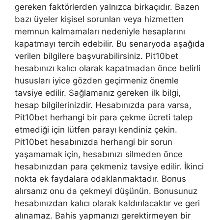
gereken faktörlerden yalnızca birkaçıdır. Bazen
bazı üyeler kişisel sorunları veya hizmetten
memnun kalmamaları nedeniyle hesaplarını
kapatmayı tercih edebilir. Bu senaryoda aşağıda
verilen bilgilere başvurabilirsiniz. Pit10bet
hesabınızı kalıcı olarak kapatmadan önce belirli
hususları iyice gözden geçirmeniz önemle
tavsiye edilir. Sağlamanız gereken ilk bilgi,
hesap bilgilerinizdir. Hesabınızda para varsa,
Pit10bet herhangi bir para çekme ücreti talep
etmediği için lütfen parayı kendiniz çekin.
Pit10bet hesabınızda herhangi bir sorun
yaşamamak için, hesabınızı silmeden önce
hesabınızdan para çekmeniz tavsiye edilir. İkinci
nokta ek faydalara odaklanmaktadır. Bonus
alırsanız onu da çekmeyi düşünün. Bonusunuz
hesabınızdan kalıcı olarak kaldırılacaktır ve geri
alınamaz. Bahis yapmanızı gerektirmeyen bir