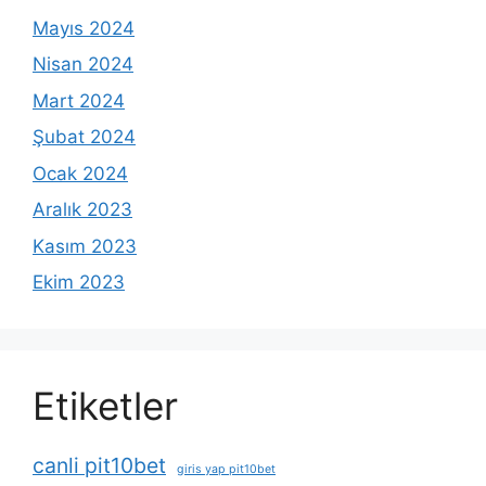
Mayıs 2024
Nisan 2024
Mart 2024
Şubat 2024
Ocak 2024
Aralık 2023
Kasım 2023
Ekim 2023
Etiketler
canli pit10bet
giris yap pit10bet