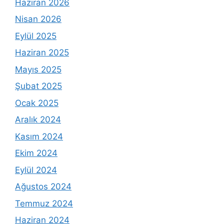
Haziran 2026
Nisan 2026
Eylül 2025
Haziran 2025
Mayıs 2025
Şubat 2025
Ocak 2025
Aralık 2024
Kasım 2024
Ekim 2024
Eylül 2024
Ağustos 2024
Temmuz 2024
Haziran 2024