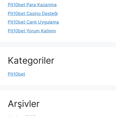
Pit10bet Para Kazanma
Pit10bet Casino Desteği
Pit10bet Canlı Uygulama
Pit10bet Yorum Katılımı
Kategoriler
Pit10bet
Arşivler