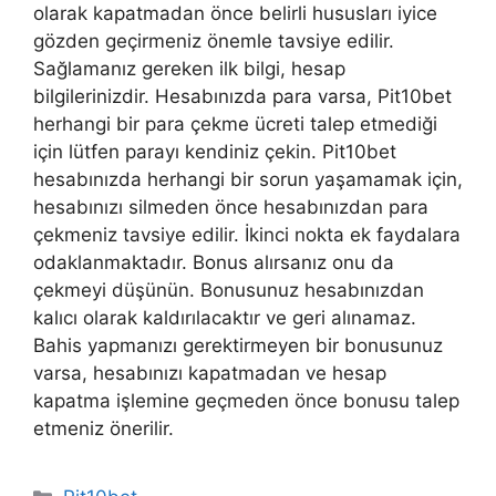
olarak kapatmadan önce belirli hususları iyice
gözden geçirmeniz önemle tavsiye edilir.
Sağlamanız gereken ilk bilgi, hesap
bilgilerinizdir. Hesabınızda para varsa, Pit10bet
herhangi bir para çekme ücreti talep etmediği
için lütfen parayı kendiniz çekin. Pit10bet
hesabınızda herhangi bir sorun yaşamamak için,
hesabınızı silmeden önce hesabınızdan para
çekmeniz tavsiye edilir. İkinci nokta ek faydalara
odaklanmaktadır. Bonus alırsanız onu da
çekmeyi düşünün. Bonusunuz hesabınızdan
kalıcı olarak kaldırılacaktır ve geri alınamaz.
Bahis yapmanızı gerektirmeyen bir bonusunuz
varsa, hesabınızı kapatmadan ve hesap
kapatma işlemine geçmeden önce bonusu talep
etmeniz önerilir.
Kategoriler