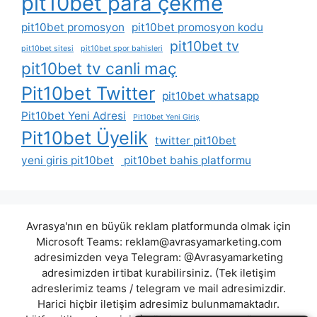
pit10bet para çekme
pit10bet promosyon
pit10bet promosyon kodu
pit10bet tv
pit10bet sitesi
pit10bet spor bahisleri
pit10bet tv canli maç
Pit10bet Twitter
pit10bet whatsapp
Pit10bet Yeni Adresi
Pit10bet Yeni Giriş
Pit10bet Üyelik
twitter pit10bet
yeni giris pit10bet
pit10bet bahis platformu
Avrasya'nın en büyük reklam platformunda olmak için
Microsoft Teams:
reklam@avrasyamarketing.com
adresimizden veya Telegram: @Avrasyamarketing
adresimizden irtibat kurabilirsiniz. (Tek iletişim
adreslerimiz teams / telegram ve mail adresimizdir.
Harici hiçbir iletişim adresimiz bulunmamaktadır.