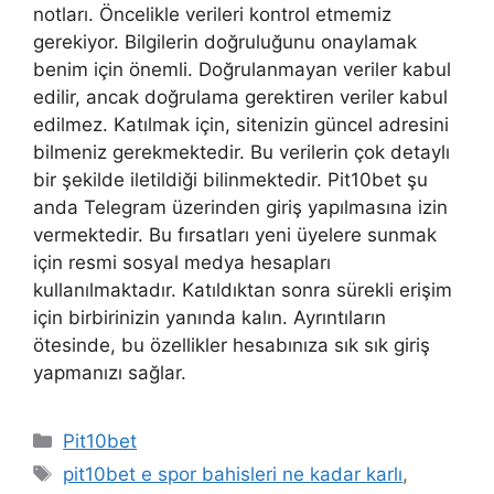
notları. Öncelikle verileri kontrol etmemiz
gerekiyor. Bilgilerin doğruluğunu onaylamak
benim için önemli. Doğrulanmayan veriler kabul
edilir, ancak doğrulama gerektiren veriler kabul
edilmez. Katılmak için, sitenizin güncel adresini
bilmeniz gerekmektedir. Bu verilerin çok detaylı
bir şekilde iletildiği bilinmektedir. Pit10bet şu
anda Telegram üzerinden giriş yapılmasına izin
vermektedir. Bu fırsatları yeni üyelere sunmak
için resmi sosyal medya hesapları
kullanılmaktadır. Katıldıktan sonra sürekli erişim
için birbirinizin yanında kalın. Ayrıntıların
ötesinde, bu özellikler hesabınıza sık sık giriş
yapmanızı sağlar.
Kategoriler
Pit10bet
Etiketler
pit10bet e spor bahisleri ne kadar karlı
,