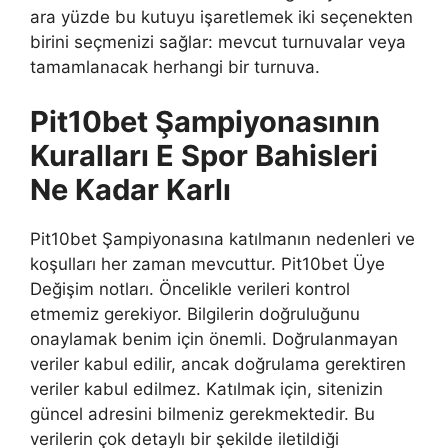
ara yüzde bu kutuyu işaretlemek iki seçenekten
birini seçmenizi sağlar: mevcut turnuvalar veya
tamamlanacak herhangi bir turnuva.
Pit10bet Şampiyonasının
Kuralları E Spor Bahisleri
Ne Kadar Karlı
Pit10bet Şampiyonasına katılmanın nedenleri ve
koşulları her zaman mevcuttur. Pit10bet Üye
Değişim notları. Öncelikle verileri kontrol
etmemiz gerekiyor. Bilgilerin doğruluğunu
onaylamak benim için önemli. Doğrulanmayan
veriler kabul edilir, ancak doğrulama gerektiren
veriler kabul edilmez. Katılmak için, sitenizin
güncel adresini bilmeniz gerekmektedir. Bu
verilerin çok detaylı bir şekilde iletildiği