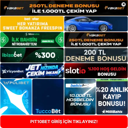
×
PIT10BET GİRİŞ İÇİN TIKLAYINIZ!