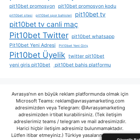
pit10bet promosyon
pit10bet promosyon kodu
pit10bet tv
pit10bet sitesi
pit10bet spor bahisleri
pit10bet tv canli maç
Pit10bet Twitter
pit10bet whatsapp
Pit10bet Yeni Adresi
Pit10bet Yeni Giriş
Pit10bet Üyelik
twitter pit10bet
yeni giris pit10bet
pit10bet bahis platformu
Avrasya'nın en büyük reklam platformunda olmak için
Microsoft Teams:
reklam@avrasyamarketing.com
adresimizden veya Telegram: @Avrasyamarketing
adresimizden irtibat kurabilirsiniz. (Tek iletişim
adreslerimiz teams / telegram ve mail adresimizdir.
Harici hiçbir iletişim adresimiz bulunmamaktadır.
Lütfen itibar etmeyiniz.) Türkiye yasalarına göre 7258