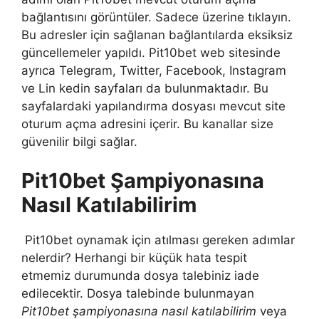
bağlantısını görüntüler. Sadece üzerine tıklayın.
Bu adresler için sağlanan bağlantılarda eksiksiz
güncellemeler yapıldı. Pit10bet web sitesinde
ayrıca Telegram, Twitter, Facebook, Instagram
ve Lin kedin sayfaları da bulunmaktadır. Bu
sayfalardaki yapılandırma dosyası mevcut site
oturum açma adresini içerir. Bu kanallar size
güvenilir bilgi sağlar.
Pit10bet Şampiyonasına
Nasıl Katılabilirim
Pit10bet oynamak için atılması gereken adımlar
nelerdir? Herhangi bir küçük hata tespit
etmemiz durumunda dosya talebiniz iade
edilecektir. Dosya talebinde bulunmayan
Pit10bet şampiyonasına nasıl katılabilirim
veya