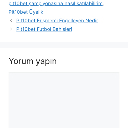
pit10bet şampiyonasına nasıl katılabilirim
,
Pit10bet Üyelik
Pit10bet Erişmemi Engelleyen Nedir
Pit10bet Futbol Bahisleri
Yorum yapın
Yorum