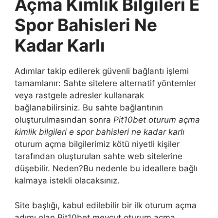
Açma Kimlik Bilgileri E
Spor Bahisleri Ne
Kadar Karlı
Adımlar takip edilerek güvenli bağlantı işlemi
tamamlanır: Sahte sitelere alternatif yöntemler
veya rastgele adresler kullanarak
bağlanabilirsiniz. Bu sahte bağlantının
oluşturulmasından sonra
Pit10bet oturum açma
kimlik bilgileri e spor bahisleri ne kadar karlı
oturum açma bilgilerimiz kötü niyetli kişiler
tarafından oluşturulan sahte web sitelerine
düşebilir. Neden?Bu nedenle bu ideallere bağlı
kalmaya istekli olacaksınız.
Site başlığı, kabul edilebilir bir ilk oturum açma
adımı olan Pit10bet mevcut oturum açma