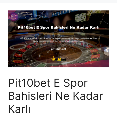
Pit10bet E Spor
Bahisleri Ne Kadar
Karlı