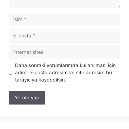
İsim
E-
posta
İnternet
sitesi
Daha sonraki yorumlarımda kullanılması için
adım, e-posta adresim ve site adresim bu
tarayıcıya kaydedilsin.