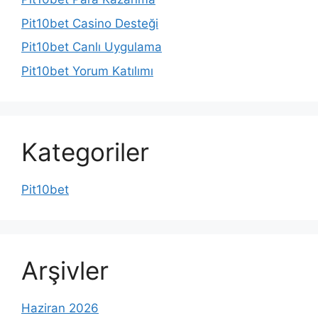
Pit10bet Casino Desteği
Pit10bet Canlı Uygulama
Pit10bet Yorum Katılımı
Kategoriler
Pit10bet
Arşivler
Haziran 2026