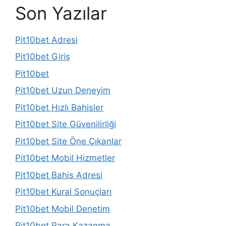
Son Yazılar
Pit10bet Adresi
Pit10bet Giriş
Pit10bet
Pit10bet Uzun Deneyim
Pit10bet Hızlı Bahisler
Pit10bet Site Güvenilirliği
Pit10bet Site Öne Çıkanlar
Pit10bet Mobil Hizmetler
Pit10bet Bahis Adresi
Pit10bet Kural Sonuçları
Pit10bet Mobil Denetim
Pit10bet Para Kazanma