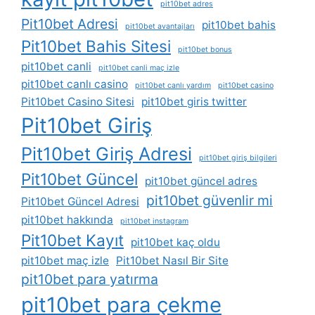
pit10bet adres
Pit10bet Adresi
pit10bet bahis
pit10bet avantajları
Pit10bet Bahis Sitesi
pit10bet bonus
pit10bet canli
pit10bet canli maç izle
pit10bet canlı casino
pit10bet canlı yardım
pit10bet casino
Pit10bet Casino Sitesi
pit10bet giris twitter
Pit10bet Giriş
Pit10bet Giriş Adresi
pit10bet giriş bilgileri
Pit10bet Güncel
pit10bet güncel adres
pit10bet güvenlir mi
Pit10bet Güncel Adresi
pit10bet hakkında
pit10bet instagram
Pit10bet Kayıt
pit10bet kaç oldu
pit10bet maç izle
Pit10bet Nasıl Bir Site
pit10bet para yatırma
pit10bet para çekme