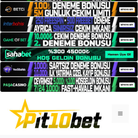
İçeriğe
atla
Menü