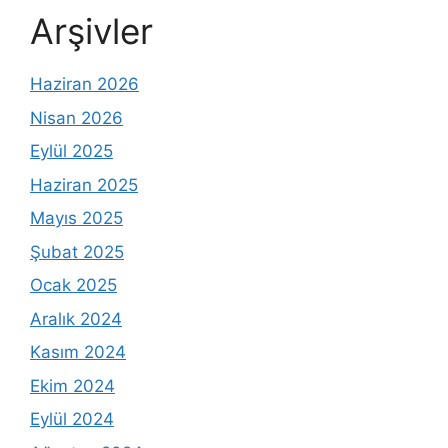
Arşivler
Haziran 2026
Nisan 2026
Eylül 2025
Haziran 2025
Mayıs 2025
Şubat 2025
Ocak 2025
Aralık 2024
Kasım 2024
Ekim 2024
Eylül 2024