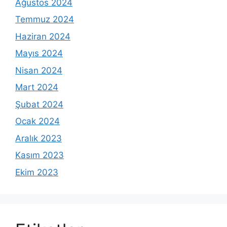
Ağustos 2024
Temmuz 2024
Haziran 2024
Mayıs 2024
Nisan 2024
Mart 2024
Şubat 2024
Ocak 2024
Aralık 2023
Kasım 2023
Ekim 2023