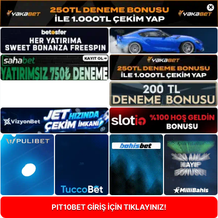
×
PIT10BET GİRİŞ İÇİN TIKLAYINIZ!