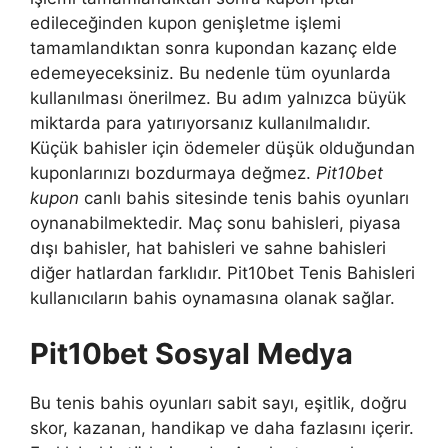
edileceğinden kupon genişletme işlemi
tamamlandıktan sonra kupondan kazanç elde
edemeyeceksiniz. Bu nedenle tüm oyunlarda
kullanılması önerilmez. Bu adım yalnızca büyük
miktarda para yatırıyorsanız kullanılmalıdır.
Küçük bahisler için ödemeler düşük olduğundan
kuponlarınızı bozdurmaya değmez.
Pit10bet
kupon
canlı bahis sitesinde tenis bahis oyunları
oynanabilmektedir. Maç sonu bahisleri, piyasa
dışı bahisler, hat bahisleri ve sahne bahisleri
diğer hatlardan farklıdır. Pit10bet Tenis Bahisleri
kullanıcıların bahis oynamasına olanak sağlar.
Pit10bet Sosyal Medya
Bu tenis bahis oyunları sabit sayı, eşitlik, doğru
skor, kazanan, handikap ve daha fazlasını içerir.