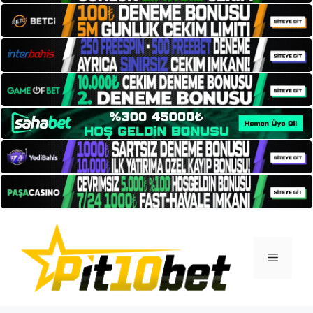
İçeriğe
atla
Menü