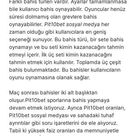
Farklı bahis türleri vardır. Ayarlar tamamlanmasa
bile kullanıcı bahis oynayabilir. Oyuncular henüz
süresi dolmamış olan grevlere bahis
oynayabilirler.
Pit10bet sosyal medya
her
zaman olduğu gibi kullanıcılara en geniş
seçeneği sunuyor. Bu bahis türü, bir sete bahis
oynamayı ve bu seti kimin kazanacağını tahmin
etmeyi içerir. İlk üç seti kimin kazanacağını
tahmin etmek için kullanılır. Toplamda üç çeşit
bahis bulunmaktadır. Bu bahisler kullanıcıların
oyunu oynamasına olanak sağlar.
Maç sonrası bahisler iki alt başlıktan
oluşur.Pit10bet sporlarına bahis yapmaya
devam etmek istiyoruz. Ayrıca Pit10bet oranları,
Pit10bet sosyal medyası ve sahadaki tuhaf
ayrıntılar gibi soru işaretlerini de ele alıyoruz.
Tabii ki yüksek faiz oranları da memnuniyetle