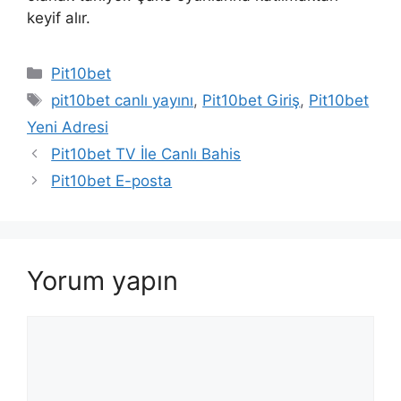
keyif alır.
Kategoriler
Pit10bet
Etiketler
pit10bet canlı yayını
,
Pit10bet Giriş
,
Pit10bet
Yeni Adresi
Pit10bet TV İle Canlı Bahis
Pit10bet E-posta
Yorum yapın
Yorum