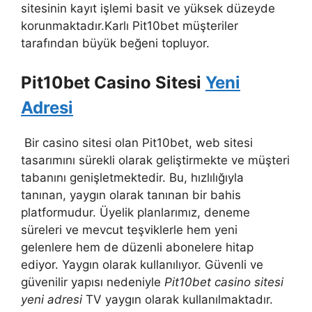
sitesinin kayıt işlemi basit ve yüksek düzeyde
korunmaktadır.Karlı Pit10bet müşteriler
tarafından büyük beğeni topluyor.
Pit10bet Casino Sitesi
Yeni
Adresi
Bir casino sitesi olan Pit10bet, web sitesi
tasarımını sürekli olarak geliştirmekte ve müşteri
tabanını genişletmektedir. Bu, hızlılığıyla
tanınan, yaygın olarak tanınan bir bahis
platformudur. Üyelik planlarımız, deneme
süreleri ve mevcut teşviklerle hem yeni
gelenlere hem de düzenli abonelere hitap
ediyor. Yaygın olarak kullanılıyor. Güvenli ve
güvenilir yapısı nedeniyle
Pit10bet casino sitesi
yeni adresi
TV yaygın olarak kullanılmaktadır.