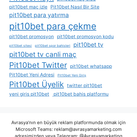
pit10bet maç izle
Pit10bet Nasıl Bir Site
pit10bet para yatırma
pit10bet para çekme
pit10bet promosyon
pit10bet promosyon kodu
pit10bet tv
pit10bet sitesi
pit10bet spor bahisleri
pit10bet tv canli maç
Pit10bet Twitter
pit10bet whatsapp
Pit10bet Yeni Adresi
Pit10bet Yeni Giriş
Pit10bet Üyelik
twitter pit10bet
yeni giris pit10bet
pit10bet bahis platformu
Avrasya'nın en büyük reklam platformunda olmak için
Microsoft Teams:
reklam@avrasyamarketing.com
adresimizden veya Telegram: @Avrasyamarketing