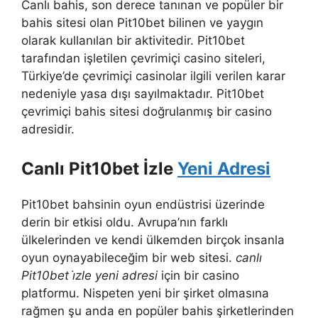
Canlı bahis, son derece tanınan ve popüler bir
bahis sitesi olan Pit10bet bilinen ve yaygın
olarak kullanılan bir aktivitedir. Pit10bet
tarafından işletilen çevrimiçi casino siteleri,
Türkiye’de çevrimiçi casinolar ilgili verilen karar
nedeniyle yasa dışı sayılmaktadır. Pit10bet
çevrimiçi bahis sitesi doğrulanmış bir casino
adresidir.
Canlı Pit10bet İzle
Yeni Adresi
Pit10bet bahsinin oyun endüstrisi üzerinde
derin bir etkisi oldu. Avrupa’nın farklı
ülkelerinden ve kendi ülkemden birçok insanla
oyun oynayabileceğim bir web sitesi.
canlı
Pit10bet i̇zle yeni adresi
için bir casino
platformu. Nispeten yeni bir şirket olmasına
rağmen şu anda en popüler bahis şirketlerinden