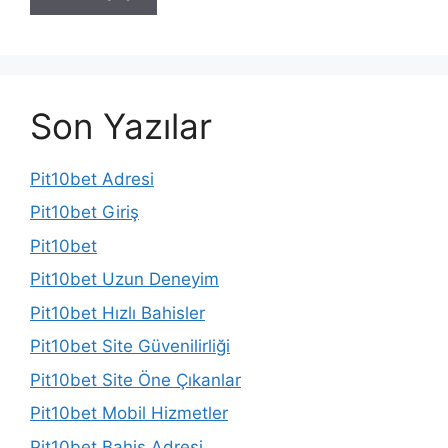
Son Yazılar
Pit10bet Adresi
Pit10bet Giriş
Pit10bet
Pit10bet Uzun Deneyim
Pit10bet Hızlı Bahisler
Pit10bet Site Güvenilirliği
Pit10bet Site Öne Çıkanlar
Pit10bet Mobil Hizmetler
Pit10bet Bahis Adresi