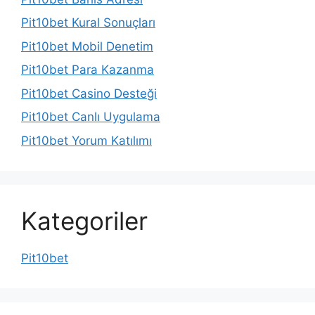
Pit10bet Kural Sonuçları
Pit10bet Mobil Denetim
Pit10bet Para Kazanma
Pit10bet Casino Desteği
Pit10bet Canlı Uygulama
Pit10bet Yorum Katılımı
Kategoriler
Pit10bet