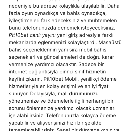
nedeniyle bu adrese kolaylıkla ulaşılabilir. Daha
fazla oyun oynadıkça ve bahis oynadıkça,
iyileştirmeleri fark edeceksiniz ve muhtemelen
bunu telefonunuzda denemek isteyeceksiniz.
Pit10bet canlı yayını
yeni giriş adresiyle farklı
mekanlarda eğlenmenizi kolaylaştırdı. Masaüstü
bahis seçeneklerinin yanı sıra mobil bahis
seçenekleri ve güncellemeleri de doğru karar
vermenize yardımcı olacaktır. Sadece bir
internet bağlantısıyla birinci sınıf hizmetin
keyfini çıkarın. Pit10bet Mobil, yenilikçi ödeme
hizmetleriyle en kolay erişimi ve en iyi fiyatı
sunuyor. Dolayısıyla, mali durumunuzu
yönetmenize ve ödemelerle ilgili herhangi bir
sorunu önlemenize yardımcı olacak uzmanları
işe alabilirsiniz. Telefonunuzla kolayca ödeme
yapabilir ve alışverişinizi hızlı bir şekilde
tamamlayabilirsiniz. Sanal bir dünyada oyun ve