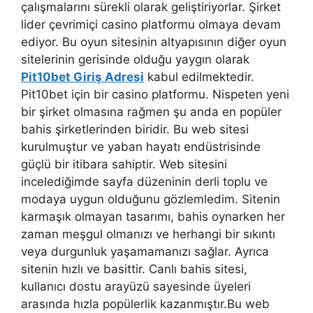
çalışmalarını sürekli olarak geliştiriyorlar. Şirket
lider çevrimiçi casino platformu olmaya devam
ediyor. Bu oyun sitesinin altyapısının diğer oyun
sitelerinin gerisinde olduğu yaygın olarak
Pit10bet Giriş Adresi
kabul edilmektedir.
Pit10bet için bir casino platformu. Nispeten yeni
bir şirket olmasına rağmen şu anda en popüler
bahis şirketlerinden biridir. Bu web sitesi
kurulmuştur ve yaban hayatı endüstrisinde
güçlü bir itibara sahiptir. Web sitesini
incelediğimde sayfa düzeninin derli toplu ve
modaya uygun olduğunu gözlemledim. Sitenin
karmaşık olmayan tasarımı, bahis oynarken her
zaman meşgul olmanızı ve herhangi bir sıkıntı
veya durgunluk yaşamamanızı sağlar. Ayrıca
sitenin hızlı ve basittir. Canlı bahis sitesi,
kullanıcı dostu arayüzü sayesinde üyeleri
arasında hızla popülerlik kazanmıştır.Bu web